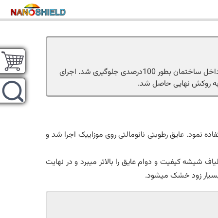
برای عایق کاری رطوبتی کف ساختمانی در منطقه کوهسار از عایق رطوبتی نانومالتی همراه مش استفاده شد. و از نفوذ رطوبت به داخل ساختمان بطور 100درصدی جلوگیری شد. اجرای
 به روکش نهایی حاصل شد.
ده نمود. عایق رطوبتی نانومالتی روی موزاییک اجرا شد و
یاف شیشه کیفیت و دوام عایق را بالاتر میبرد و در نهایت
 بسیار زود خشک میشود.