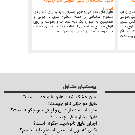
ت؟
نحوه استفاده از عایق رطوبتی نانو چگونه
است؟
کاری و آب
عایق‌های نانو کاربردهای وسیعی دارد و برای آب بندی
یق رطوبتی
سطوح مختلفی از جمله سطوح فلزی و چوبی و
قش بسیار
همچنین به عنوان یک لایه ضد اب و رطوبت بر روی
وح دارد.
انواع مصالح ساختمانی استفاده میشود. در این مطلب
ست: حداکثر 72 ساعت اما اگر
به نحوه استفاده از عایق نانو میپردازیم.
ن یادداشت
پرسشهای متداول
زمان خشک شدن عایق نانو چقدر است؟
عایق دو جزئی نانو چیست؟
نحوه استفاده از عایق رطوبتی نانو چگونه است؟
عایق فشار منفی چیست؟
اجرای عایق نانوشیلد چگونه است؟
نکاتی که برای آب بندی استخر باید بدانیم؟