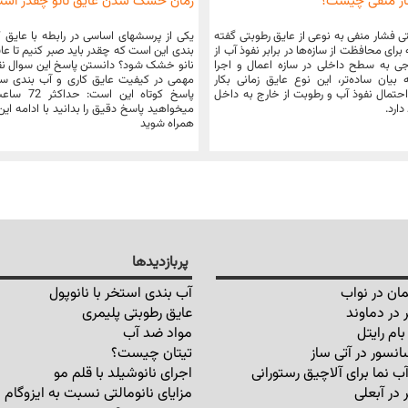
ار منفی چیست؟
زمان خشک شدن عایق نانو چقدر اس
ی فشار منفی به نوعی از عایق رطوبتی گفته
یکی از پرسشهای اساسی در رابطه با عایق 
رای محافظت از سازه‌ها در برابر نفوذ آب از
بندی این است که چقدر باید صبر کنیم تا عا
 به سطح داخلی در سازه اعمال و اجرا
نانو خشک شود؟ دانستن پاسخ این سوال ن
بیان ساده‌تر، این نوع عایق زمانی بکار
مهمی در کیفیت عایق کاری و آب بندی سط
حتمال نفوذ آب و رطوبت از خارج به داخل
پاسخ کوتاه این ا
دارد.
میخواهید پاسخ دقیق را بدانید با ادامه ای
همراه شوید
پربازدیدها
ان در نواب
آب بندی استخر با نانوپول
 در دماوند
عایق رطوبتی پلیمری
ام رایتل
مواد ضد آب
انسور در آتی ساز
تیتان چیست؟
ب نما برای آلاچیق رستورانی
اجرای نانوشیلد با قلم مو
 در آبعلی
مزایای نانومالتی نسبت به ایزوگام