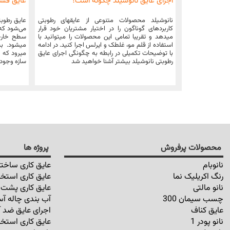
اجرای عایق نانوشیلد چگونه است؟
عایق فش
نانوشیلد محصولات متنوعی از عایقهای رطوبتی
عایق رطوبت
کاربردهای گوناگون را در اختیار مشتریان خود قرار
می‌شود که ب
میدهد و تقریبا تمامی این محصولات را میتوانید با
سطح خارجی
استفاده از قلم مو، غلطک و ایرلس اجرا کنید. در ادامه
میشود. به 
با توضیحات تکمیلی در رابطه به چگونگی اجرای عایق
میرود که ا
رطوبتی نانوشیلد بیشتر آشنا خواهید شد
سازه وجود 
محصولات پرفروش
پروژه ها
نانوبام
عایق کاری ساختم
رنگ اکریلیک نما
عایق کاری استخر
نانو مالتی
عایق کاری پشت ب
چسب سیمان 300
آب بندی چاله آس
عایق کناف
اجرای عایق ضد آ
نانو پودر 1
عایق کاری استخر