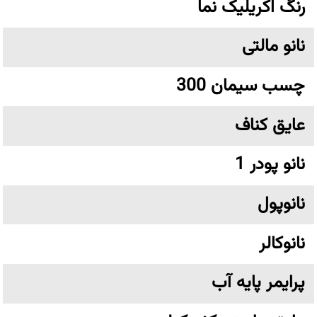
رنگ اکریلیک نما
نانو مالتی
چسب سیمان 300
عایق کناف
نانو پودر 1
نانوپول
نانوکالر
پرایمر پایه آب