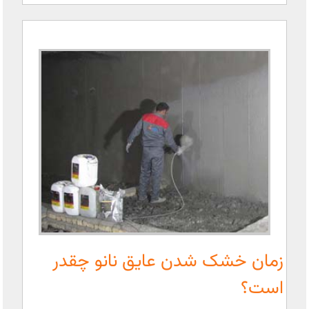
زمان خشک شدن عایق نانو چقدر
است؟