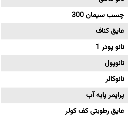
چسب سیمان 300
عایق کناف
نانو پودر 1
نانوپول
نانوکالر
پرایمر پایه آب
عایق رطوبتی کف کولر