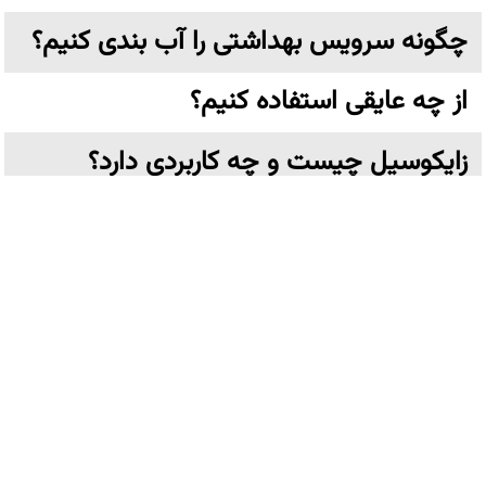
چگونه سرویس بهداشتی را آب بندی کنیم؟
از چه عایقی استفاده کنیم؟
زایکوسیل چیست و چه کاربردی دارد؟
عایق نانو چیست؟
تهران،خیابان ولیعصر نرسیده به پارک وی بن بست ترکش دوز
پلاک ۶ واحد ۳ طبقه اول
کلیه حقوق مادی و معنوی این وب سایت متعلق به
عایق
رطوبتی نانوشیلد
میباشد