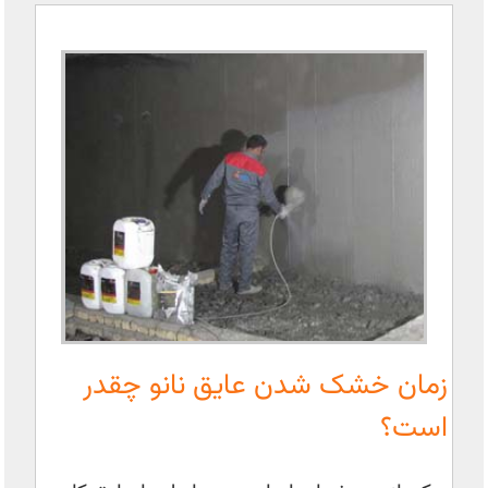
زمان خشک شدن عایق نانو چقدر
است؟