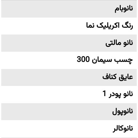
نانوبام
رنگ اکریلیک نما
نانو مالتی
چسب سیمان 300
عایق کناف
نانو پودر 1
نانوپول
نانوکالر