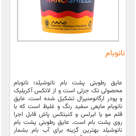
نانوبام
عایق رطوبتی پشت بام نانوشیلد؛ نانوبام
محصولی تک جزئی است و از لاتکس آکریلیک
و پودر ارگانومنیرال تشکیل شده است. عایق
نانوبام مایعی سفید رنگ و غلیظ است که با
قلم مو یا ایرلس و کنیتکس پاش قابل اجرا
روی پشت بام است. عایق رطوبتی پشت بام
نانوشیلد بهترین گزینه برای آب بام بشمار