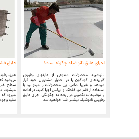
اجرای عایق نانوشیلد چگونه است؟
عایق فش
نانوشیلد محصولات متنوعی از عایقهای رطوبتی
عایق رطوبت
کاربردهای گوناگون را در اختیار مشتریان خود قرار
می‌شود که ب
میدهد و تقریبا تمامی این محصولات را میتوانید با
سطح خارجی
استفاده از قلم مو، غلطک و ایرلس اجرا کنید. در ادامه
میشود. به 
با توضیحات تکمیلی در رابطه به چگونگی اجرای عایق
میرود که ا
رطوبتی نانوشیلد بیشتر آشنا خواهید شد
سازه وجود 