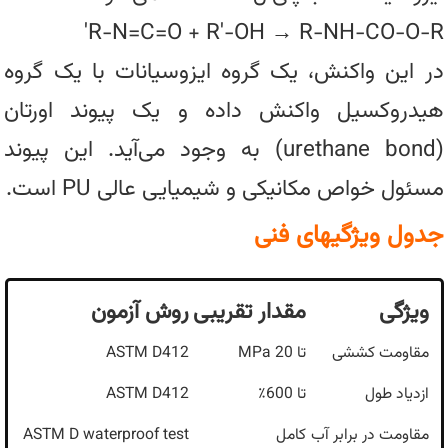
R-N=C=O + R'-OH → R-NH-CO-O-R'
در این واکنش، یک گروه ایزوسیانات با یک گروه
هیدروکسیل واکنش داده و یک پیوند اورتان
(urethane bond) به وجود می‌آید. این پیوند
مسئول خواص مکانیکی و شیمیایی عالی PU است.
جدول ویژگیهای فنی
ویژگی
مقدار تقریبی
روش آزمون
مقاومت کششی
تا 20 MPa
ASTM D412
ازدیاد طول
تا 600٪
ASTM D412
مقاومت در برابر آب
کامل
ASTM D waterproof test