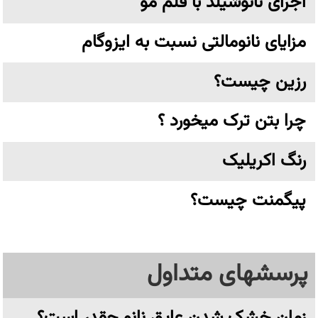
اجرای نانوشیلد با قلم مو
مزایای نانومالتی نسبت به ایزوگام
رزین چیست؟
چرا بتن ترک میخورد ؟
رنگ اکریلیک
پیگمنت چیست؟
پرسشهای متداول
زمان خشک شدن عایق نانو چقدر است؟