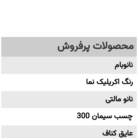
محصولات پرفروش
نانوبام
رنگ اکریلیک نما
نانو مالتی
چسب سیمان 300
عایق کناف