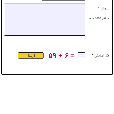
سوال *
حداکثر
1000
حرف
۵۹ + ۶ =
کد امنیتی *