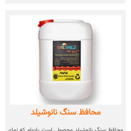
محافظ سنگ نانوشیلد
محافظ سنگ نانوشیلد محصولی است بادوام که نمای