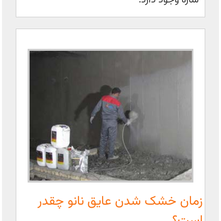
زمان خشک شدن عایق نانو چقدر
است؟