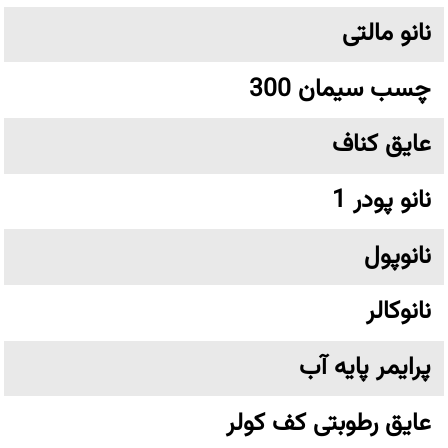
نانو مالتی
چسب سیمان 300
عایق کناف
نانو پودر 1
نانوپول
نانوکالر
پرایمر پایه آب
عایق رطوبتی کف کولر