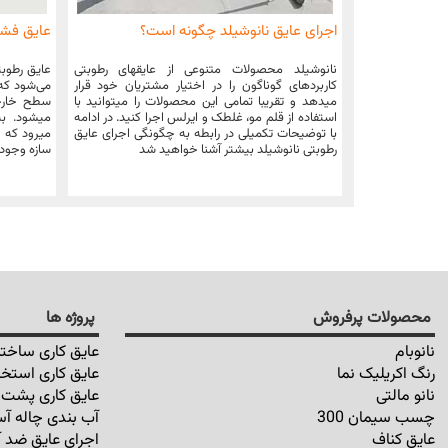
اجرای عایق نانوشیلد چگونه است؟
عایق فش
نانوشیلد محصولات متنوعی از عایقهای رطوبتی
عایق رطوبت
کاربردهای گوناگون را در اختیار مشتریان خود قرار
می‌شود که ب
میدهد و تقریبا تمامی این محصولات را میتوانید با
سطح خارجی
استفاده از قلم مو، غلطک و ایرلس اجرا کنید. در ادامه
میشود. به 
با توضیحات تکمیلی در رابطه به چگونگی اجرای عایق
میرود که ا
رطوبتی نانوشیلد بیشتر آشنا خواهید شد
سازه وجود 
محصولات پرفروش
پروژه ها
نانوبام
عایق کاری ساختم
رنگ اکریلیک نما
عایق کاری استخر
نانو مالتی
عایق کاری پشت ب
چسب سیمان 300
آب بندی چاله آس
عایق کناف
اجرای عایق ضد آ