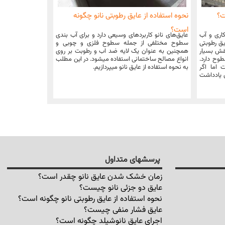
ت؟
نحوه استفاده از عایق رطوبتی نانو چگونه
است؟
کاری و آب
عایق‌های نانو کاربردهای وسیعی دارد و برای آب بندی
یق رطوبتی
سطوح مختلفی از جمله سطوح فلزی و چوبی و
قش بسیار
همچنین به عنوان یک لایه ضد اب و رطوبت بر روی
وح دارد.
انواع مصالح ساختمانی استفاده میشود. در این مطلب
ست: حداکثر 72 ساعت اما اگر
به نحوه استفاده از عایق نانو میپردازیم.
ن یادداشت
پرسشهای متداول
زمان خشک شدن عایق نانو چقدر است؟
عایق دو جزئی نانو چیست؟
نحوه استفاده از عایق رطوبتی نانو چگونه است؟
عایق فشار منفی چیست؟
اجرای عایق نانوشیلد چگونه است؟