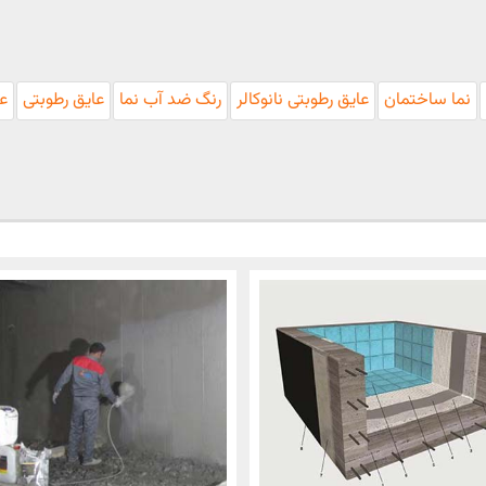
نما ساختمان
عایق رطوبتی نانوکالر
رنگ ضد آب نما
عایق رطوبتی
عا