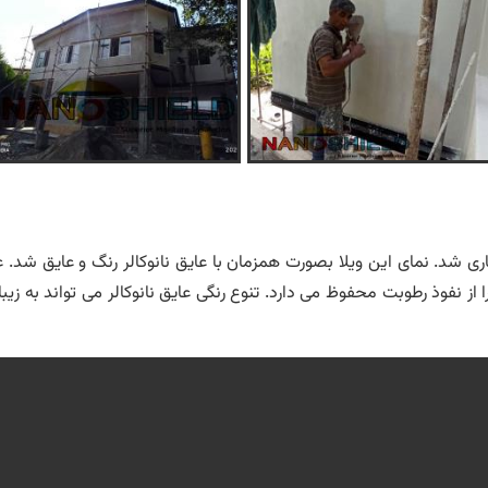
ی شد. نمای این ویلا بصورت همزمان با عایق نانوکالر رنگ و عایق شد. عا
فوذ رطوبت محفوظ می دارد. تنوع رنگی عایق نانوکالر می تواند به زیب