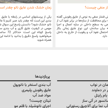
ار منفی چیست؟
زمان خشک شدن عایق نانو چقدر اس
ی فشار منفی به نوعی از عایق رطوبتی گفته
یکی از پرسشهای اساسی در رابطه با عایق 
رای محافظت از سازه‌ها در برابر نفوذ آب از
بندی این است که چقدر باید صبر کنیم تا عا
 به سطح داخلی در سازه اعمال و اجرا
نانو خشک شود؟ دانستن پاسخ این سوال ن
بیان ساده‌تر، این نوع عایق زمانی بکار
مهمی در کیفیت عایق کاری و آب بندی سط
حتمال نفوذ آب و رطوبت از خارج به داخل
پاسخ کوتاه این ا
دارد.
میخواهید پاسخ دقیق را بدانید با ادامه ای
همراه شوید
پربازدیدها
ان در نواب
آب بندی استخر با نانوپول
 در دماوند
عایق رطوبتی پلیمری
ام رایتل
مواد ضد آب
انسور در آتی ساز
تیتان چیست؟
ب نما برای آلاچیق رستورانی
اجرای نانوشیلد با قلم مو