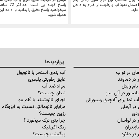
بیان ساده‌تر، این نوع عایق زمانی بکار
مهمی در کیفیت عایق کاری و آب بندی سط
حتمال نفوذ آب و رطوبت از خارج به داخل
پاسخ کوتاه این ا
دارد.
میخواهید پاسخ دقیق را بدانید با ادامه ای
همراه شوید
پربازدیدها
ان در نواب
آب بندی استخر با نانوپول
 در دماوند
عایق رطوبتی پلیمری
ام رایتل
مواد ضد آب
انسور در آتی ساز
تیتان چیست؟
ب نما برای آلاچیق رستورانی
اجرای نانوشیلد با قلم مو
 در آبعلی
مزایای نانومالتی نسبت به ایزوگام
ردی
رزین چیست؟
 در لواسان
چرا بتن ترک میخورد ؟
ازندران
رنگ اکریلیک
در ملارد
پیگمنت چیست؟