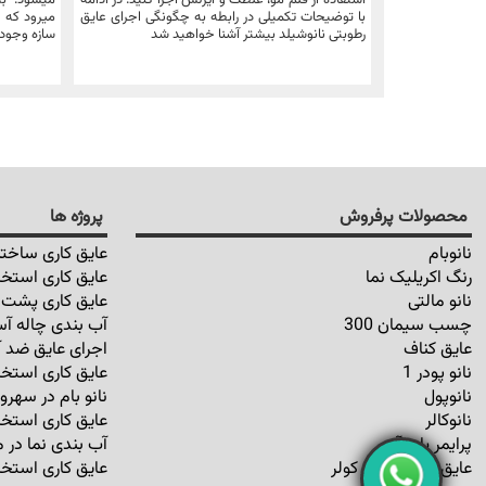
استفاده از قلم مو، غلطک و ایرلس اجرا کنید. در ادامه
میشود. به 
با توضیحات تکمیلی در رابطه به چگونگی اجرای عایق
میرود که ا
رطوبتی نانوشیلد بیشتر آشنا خواهید شد
سازه وجود 
محصولات پرفروش
پروژه ها
نانوبام
عایق کاری ساختم
رنگ اکریلیک نما
عایق کاری استخر
نانو مالتی
عایق کاری پشت ب
چسب سیمان 300
آب بندی چاله آس
عایق کناف
اجرای عایق ضد آ
نانو پودر 1
عایق کاری استخر
نانوپول
نانو بام در سهرو
نانوکالر
عایق کاری استخر
پرایمر پایه آب
آب بندی نما در م
عایق رطوبتی کف کولر
عایق کاری استخر 