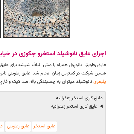
اجرای عایق نانوشیلد استخرو جکوزی در خیا
عایق رطوبتی نانوپول همراه با مش الیاف شیشه برای عایق ک
همین شرکت در کمترین زمان انجام شد. عایق رطوبتی نانوپ
پلیمری
نانوشیلد میتوان به چسبندگی بالا، ضد کپک و قارچ، عمر مفید 30 سال به بالا، بدون ترک خوردگی یا پوسته پوسته شدن بعلت ما
عایق کاری استخر زعفرانیه
عایق کاری استخر زعفرانیه
عایق استخر
عایق رطوبتی
عا