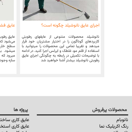
اجرای عایق نانوشیلد چگونه است؟
عایق فش
نانوشیلد محصولات متنوعی از عایقهای رطوبتی
عایق رطوبت
کاربردهای گوناگون را در اختیار مشتریان خود قرار
می‌شود که ب
میدهد و تقریبا تمامی این محصولات را میتوانید با
سطح خارجی
استفاده از قلم مو، غلطک و ایرلس اجرا کنید. در ادامه
میشود. به 
با توضیحات تکمیلی در رابطه به چگونگی اجرای عایق
میرود که ا
رطوبتی نانوشیلد بیشتر آشنا خواهید شد
سازه وجود 
محصولات پرفروش
پروژه ها
نانوبام
عایق کاری ساختم
رنگ اکریلیک نما
عایق کاری استخر