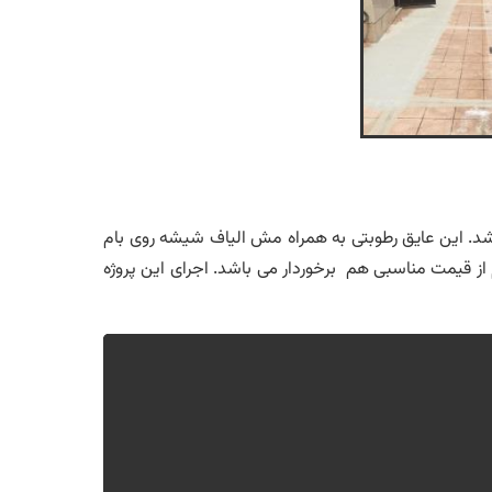
ه سید خندان تهران، توسط تیم اجرایی این شرکت در قالب عایق 4 لایه نانوبام اجرا شد. این عایق رطوبتی به همراه مش الیاف شیشه روی بام
م از قیمت مناسبی هم برخوردار می باشد. اجرای این پروژه