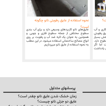
ت؟
نحوه استفاده از عایق رطوبتی نانو چگونه
است؟
کاری و آب
عایق‌های نانو کاربردهای وسیعی دارد و برای آب بندی
یق رطوبتی
سطوح مختلفی از جمله سطوح فلزی و چوبی و
قش بسیار
همچنین به عنوان یک لایه ضد اب و رطوبت بر روی
وح دارد.
انواع مصالح ساختمانی استفاده میشود. در این مطلب
ست: حداکثر 72 ساعت اما اگر
به نحوه استفاده از عایق نانو میپردازیم.
ن یادداشت
پرسشهای متداول
زمان خشک شدن عایق نانو چقدر است؟
عایق دو جزئی نانو چیست؟