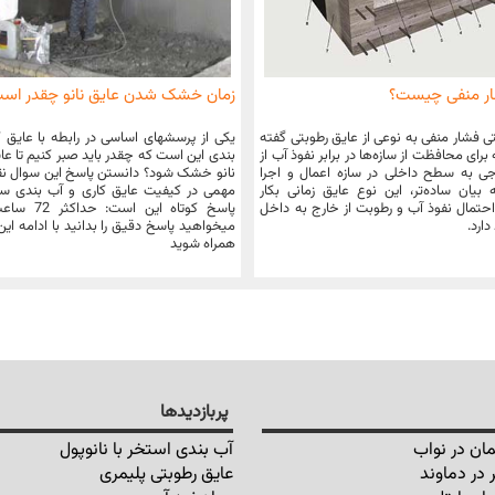
ار منفی چیست؟
زمان خشک شدن عایق نانو چقدر اس
ی فشار منفی به نوعی از عایق رطوبتی گفته
یکی از پرسشهای اساسی در رابطه با عایق 
رای محافظت از سازه‌ها در برابر نفوذ آب از
بندی این است که چقدر باید صبر کنیم تا عا
 به سطح داخلی در سازه اعمال و اجرا
نانو خشک شود؟ دانستن پاسخ این سوال ن
بیان ساده‌تر، این نوع عایق زمانی بکار
مهمی در کیفیت عایق کاری و آب بندی سط
حتمال نفوذ آب و رطوبت از خارج به داخل
پاسخ کوتاه این ا
دارد.
میخواهید پاسخ دقیق را بدانید با ادامه ای
همراه شوید
پربازدیدها
ان در نواب
آب بندی استخر با نانوپول
 در دماوند
عایق رطوبتی پلیمری