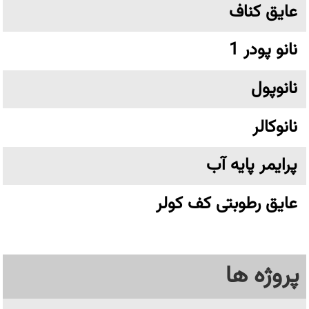
عایق کناف
نانو پودر 1
نانوپول
نانوکالر
پرایمر پایه آب
عایق رطوبتی کف کولر
پروژه ها