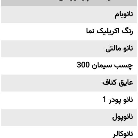
نانوبام
رنگ اکریلیک نما
نانو مالتی
چسب سیمان 300
عایق کناف
نانو پودر 1
نانوپول
نانوکالر