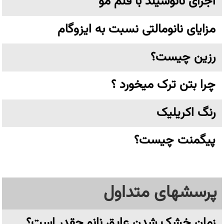
اجرای نانوشیلد با قلم مو
مزایای نانومالتی نسبت به ایزوگام
رزین چیست؟
چرا بتن ترک میخورد ؟
رنگ اکریلیک
پیگمنت چیست؟
پرسشهای متداول
زمان خشک شدن عایق نانو چقدر است؟