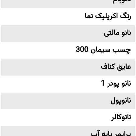
رنگ اکریلیک نما
نانو مالتی
چسب سیمان 300
عایق کناف
نانو پودر 1
نانوپول
نانوکالر
پرایمر پایه آب