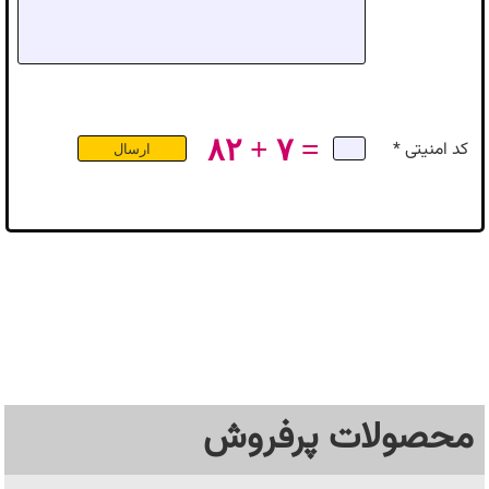
۸۲ + ۷ =
کد امنیتی *
محصولات پرفروش