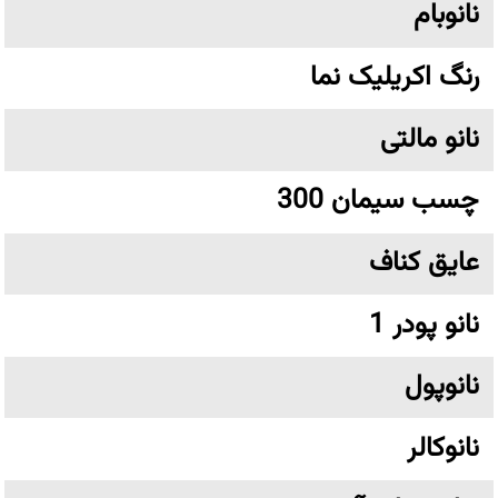
نانوبام
رنگ اکریلیک نما
نانو مالتی
چسب سیمان 300
عایق کناف
نانو پودر 1
نانوپول
نانوکالر