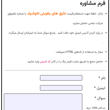
فرم مشاوره
عایق های رطوبتی نانوشیلد
تذکر : لطفا جهت استعلام قیمت
با شماره تلفنهای
شرکت تماس حاصل نمایید.
در وارد کردن آدرس ایمیل خود دقت کنید . پاسخ سوال شما به ایمیلتان ارسال میگردد
.
مجاز به استفاده از کدهای HTML نمیباشد .
حاصل جمع یا تفریق عبارت قرمز رنگ را در کادر
کد امنیتی
وارد نمایید .
نام *
ایمیل *
سوال *
حداکثر
1000
حرف