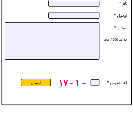
نام *
ایمیل *
سوال *
حداکثر
1000
حرف
۱۷ - ۱ =
کد امنیتی *