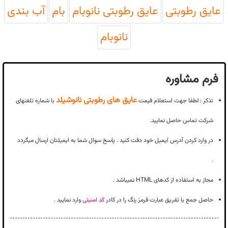
عایق رطوبتی
عایق رطوبتی نانوبام
بام
آب بندی
نانوبام
فرم مشاوره
عایق های رطوبتی نانوشیلد
تذکر : لطفا جهت استعلام قیمت
با شماره تلفنهای
شرکت تماس حاصل نمایید.
در وارد کردن آدرس ایمیل خود دقت کنید . پاسخ سوال شما به ایمیلتان ارسال میگردد
.
مجاز به استفاده از کدهای HTML نمیباشد .
حاصل جمع یا تفریق عبارت قرمز رنگ را در کادر
کد امنیتی
وارد نمایید .