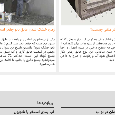
ار منفی چیست؟
زمان خشک شدن عایق نانو چقدر اس
ی فشار منفی به نوعی از عایق رطوبتی گفته
یکی از پرسشهای اساسی در رابطه با عایق 
رای محافظت از سازه‌ها در برابر نفوذ آب از
بندی این است که چقدر باید صبر کنیم تا عا
 به سطح داخلی در سازه اعمال و اجرا
نانو خشک شود؟ دانستن پاسخ این سوال ن
بیان ساده‌تر، این نوع عایق زمانی بکار
مهمی در کیفیت عایق کاری و آب بندی سط
حتمال نفوذ آب و رطوبت از خارج به داخل
پاسخ کوتاه این ا
دارد.
میخواهید پاسخ دقیق را بدانید با ادامه ای
همراه شوید
پربازدیدها
ان در نواب
آب بندی استخر با نانوپول