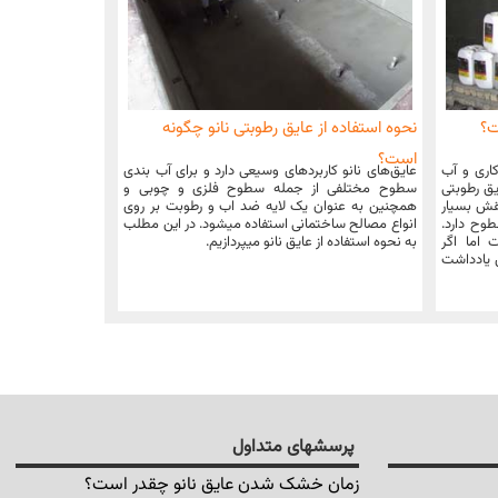
ت؟
نحوه استفاده از عایق رطوبتی نانو چگونه
است؟
کاری و آب
عایق‌های نانو کاربردهای وسیعی دارد و برای آب بندی
یق رطوبتی
سطوح مختلفی از جمله سطوح فلزی و چوبی و
قش بسیار
همچنین به عنوان یک لایه ضد اب و رطوبت بر روی
وح دارد.
انواع مصالح ساختمانی استفاده میشود. در این مطلب
ست: حداکثر 72 ساعت اما اگر
به نحوه استفاده از عایق نانو میپردازیم.
ن یادداشت
پرسشهای متداول
زمان خشک شدن عایق نانو چقدر است؟