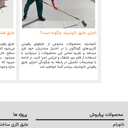
اجرای عایق نانوشیلد چگونه است؟
عایق فش
نانوشیلد محصولات متنوعی از عایقهای رطوبتی
عایق رطوبت
کاربردهای گوناگون را در اختیار مشتریان خود قرار
می‌شود که ب
میدهد و تقریبا تمامی این محصولات را میتوانید با
سطح خارجی
استفاده از قلم مو، غلطک و ایرلس اجرا کنید. در ادامه
میشود. به 
با توضیحات تکمیلی در رابطه به چگونگی اجرای عایق
میرود که ا
رطوبتی نانوشیلد بیشتر آشنا خواهید شد
سازه وجود 
محصولات پرفروش
پروژه ها
نانوبام
عایق کاری ساختم