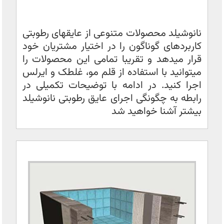
نانوشیلد محصولات متنوعی از عایقهای رطوبتی
کاربردهای گوناگون را در اختیار مشتریان خود
قرار میدهد و تقریبا تمامی این محصولات را
میتوانید با استفاده از قلم مو، غلطک و ایرلس
اجرا کنید. در ادامه با توضیحات تکمیلی در
رابطه به چگونگی اجرای عایق رطوبتی نانوشیلد
بیشتر آشنا خواهید شد