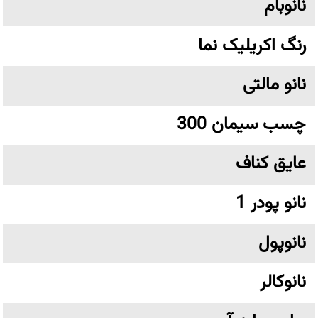
نانوبام
رنگ اکریلیک نما
نانو مالتی
چسب سیمان 300
عایق کناف
نانو پودر 1
نانوپول
نانوکالر