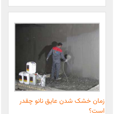
زمان خشک شدن عایق نانو چقدر
است؟