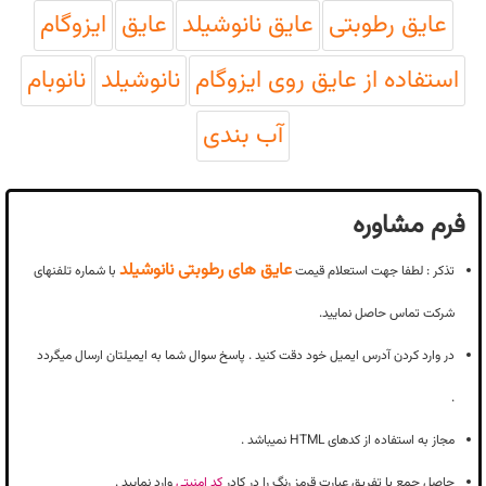
عایق رطوبتی
عایق نانوشیلد
عایق
ایزوگام
استفاده از عایق روی ایزوگام
نانوشیلد
نانوبام
آب بندی
فرم مشاوره
عایق های رطوبتی نانوشیلد
تذکر : لطفا جهت استعلام قیمت
با شماره تلفنهای
شرکت تماس حاصل نمایید.
در وارد کردن آدرس ایمیل خود دقت کنید . پاسخ سوال شما به ایمیلتان ارسال میگردد
.
مجاز به استفاده از کدهای HTML نمیباشد .
حاصل جمع یا تفریق عبارت قرمز رنگ را در کادر
کد امنیتی
وارد نمایید .