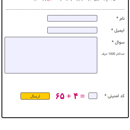
نام *
ایمیل *
سوال *
حداکثر
1000
حرف
۶۵ + ۴ =
کد امنیتی *