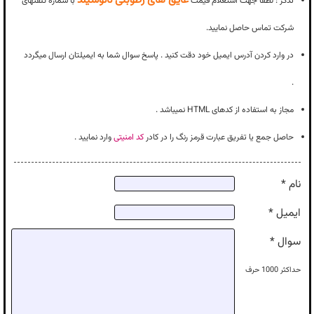
تذکر : لطفا جهت استعلام قیمت
با شماره تلفنهای
شرکت تماس حاصل نمایید.
در وارد کردن آدرس ایمیل خود دقت کنید . پاسخ سوال شما به ایمیلتان ارسال میگردد
.
مجاز به استفاده از کدهای HTML نمیباشد .
حاصل جمع یا تفریق عبارت قرمز رنگ را در کادر
کد امنیتی
وارد نمایید .
نام *
ایمیل *
سوال *
حداکثر
1000
حرف