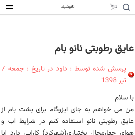
جستجو
سبد
نانوشیلد
خرید
عایق رطوبتی نانو بام
پرسش شده توسط : داود در تاریخ : جمعه 7
تیر 1398
با سلام
من می خواهم به جای ایزوگام برای پشت بام از
عایق رطوبتی نانو استفاده کنم در شرایط اب و
هوای چهارمحال بختیاری(شهرکرد) کارایی دارد ایا