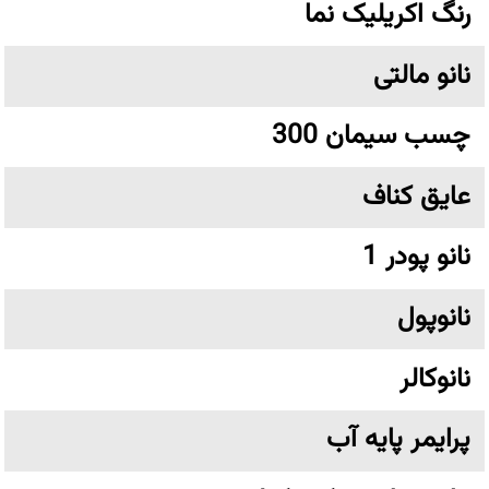
رنگ اکریلیک نما
نانو مالتی
چسب سیمان 300
عایق کناف
نانو پودر 1
نانوپول
نانوکالر
پرایمر پایه آب