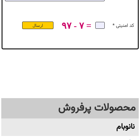
۹۷ - ۷ =
کد امنیتی *
محصولات پرفروش
نانوبام