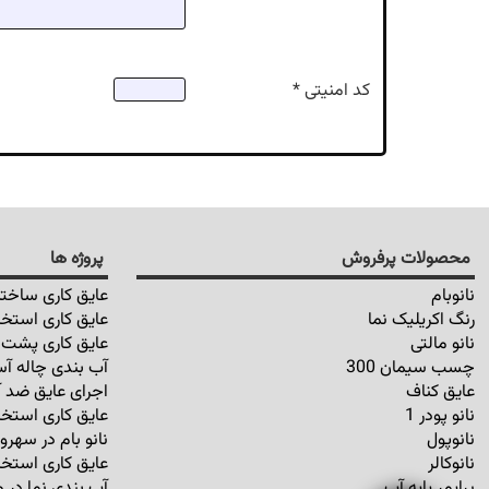
کد امنیتی *
محصولات پرفروش
پروژه ها
نانوبام
عایق کاری ساختم
رنگ اکریلیک نما
عایق کاری استخر
نانو مالتی
عایق کاری پشت ب
چسب سیمان 300
آب بندی چاله آس
عایق کناف
اجرای عایق ضد آ
نانو پودر 1
عایق کاری استخر
نانوپول
نانو بام در سهرو
نانوکالر
عایق کاری استخر
پرایمر پایه آب
آب بندی نما در م