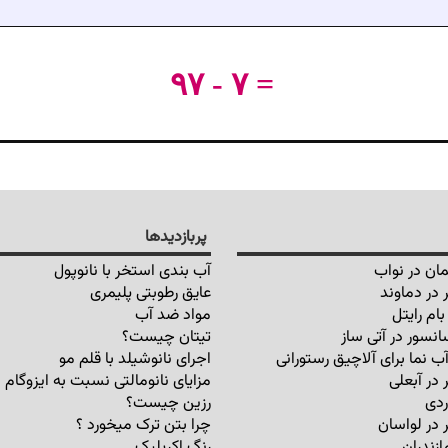
۹۷ - ۷ =
پربازدیدها
ان در نواب
آب بندی استخر با نانوپول
 در دماوند
عایق رطوبتی پلیمری
ام رایتل
مواد ضد آب
انسور در آتی ساز
تیتان چیست؟
ب نما برای آلاچیق رستورانی
اجرای نانوشیلد با قلم مو
 در آبعلی
مزایای نانومالتی نسبت به ایزوگام
ردی
رزین چیست؟
 در لواسان
چرا بتن ترک میخورد ؟
ازندران
رنگ اکریلیک