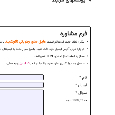
پرسشهای مرتبط
فرم مشاوره
عایق های رطوبتی نانوشیلد
تذکر : لطفا جهت استعلام قیمت
با ش
در وارد کردن آدرس ایمیل خود دقت کنید . پاسخ سوال شما به ایمیلتان ار
مجاز به استفاده از کدهای HTML نمیباشد .
حاصل جمع یا تفریق عبارت قرمز رنگ را در کادر
کد امنیتی
وارد نمایید .
نام *
ایمیل *
سوال *
حداکثر
1000
حرف