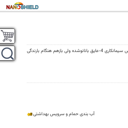
باسلام و خسته نباشید ساختمان 5طبقه واقع دررشت قسمت غربی ساختمان رده خور میباشد1-سیمانکاری 2-ایزوگام3-توروسپس سیمانکاری 4-عایق بانانوشده ولی بازهم هنگام بارندگی
آب بندی حمام و سرویس بهداشتی