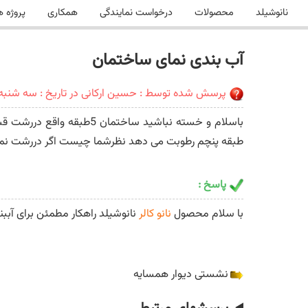
نانوشیلد
محصولات
درخواست نمایندگی
همکاری
پروژه ه
آب بندی نمای ساختمان
پرسش شده توسط : حسین ارکانی در تاریخ : سه شنبه 3 آبان 401
طبقه پنچم رطوبت می دهد نظرشما چیست اگر دررشت نماین
پاسخ :
با سلام محصول
نانو کالر
نانوشیلد راهکار مطمئن برای آببن
نشستی دیوار همسایه