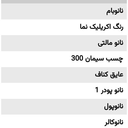
نانوبام
رنگ اکریلیک نما
نانو مالتی
چسب سیمان 300
عایق کناف
نانو پودر 1
نانوپول
نانوکالر