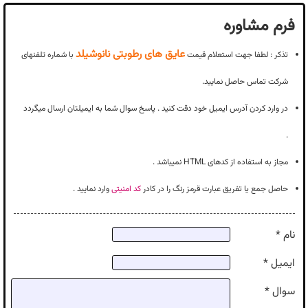
فرم مشاوره
عایق های رطوبتی نانوشیلد
تذکر : لطفا جهت استعلام قیمت
با شماره تلفنهای
شرکت تماس حاصل نمایید.
در وارد کردن آدرس ایمیل خود دقت کنید . پاسخ سوال شما به ایمیلتان ارسال میگردد
.
مجاز به استفاده از کدهای HTML نمیباشد .
حاصل جمع یا تفریق عبارت قرمز رنگ را در کادر
کد امنیتی
وارد نمایید .
نام *
ایمیل *
سوال *