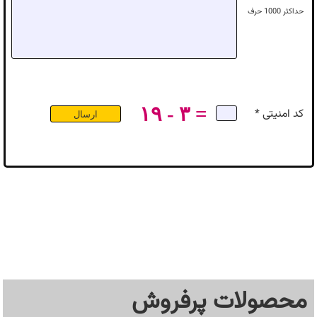
حداکثر
1000
حرف
۱۹ - ۳ =
کد امنیتی *
محصولات پرفروش