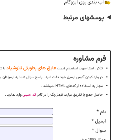
آب بندی روی ایزوگام
پرسشهای مرتبط
فرم مشاوره
عایق های رطوبتی نانوشیلد
تذکر : لطفا جهت استعلام قیمت
با ش
در وارد کردن آدرس ایمیل خود دقت کنید . پاسخ سوال شما به ایمیلتان ار
مجاز به استفاده از کدهای HTML نمیباشد .
حاصل جمع یا تفریق عبارت قرمز رنگ را در کادر
کد امنیتی
وارد نمایید .
نام *
ایمیل *
سوال *
حداکثر
1000
حرف