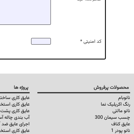
کد امنیتی *
محصولات پرفروش
پروژه ها
نانوبام
عایق کاری ساختم
رنگ اکریلیک نما
عایق کاری استخر
نانو مالتی
عایق کاری پشت ب
چسب سیمان 300
آب بندی چاله آس
عایق کناف
اجرای عایق ضد آ
نانو پودر 1
عایق کاری استخر