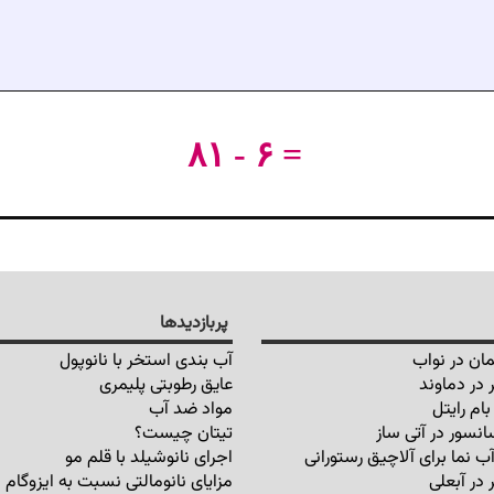
۸۱ - ۶ =
پربازدیدها
ان در نواب
آب بندی استخر با نانوپول
 در دماوند
عایق رطوبتی پلیمری
ام رایتل
مواد ضد آب
انسور در آتی ساز
تیتان چیست؟
ب نما برای آلاچیق رستورانی
اجرای نانوشیلد با قلم مو
 در آبعلی
مزایای نانومالتی نسبت به ایزوگام