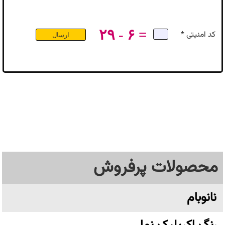
۲۹ - ۶ =
کد امنیتی *
محصولات پرفروش
نانوبام