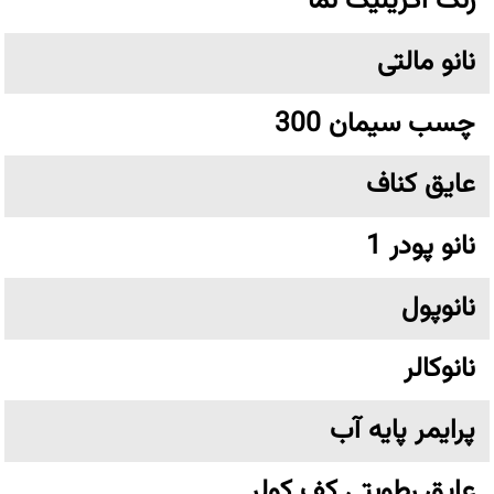
رنگ اکریلیک نما
نانو مالتی
چسب سیمان 300
عایق کناف
نانو پودر 1
نانوپول
نانوکالر
پرایمر پایه آب
عایق رطوبتی کف کولر