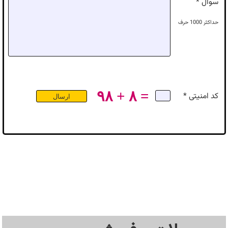
سوال *
حداکثر
1000
حرف
۹۸ + ۸ =
کد امنیتی *