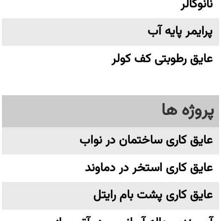
نانوکالر
پرایمر پایه آب
عایق رطوبتی کف کولر
پروژه ها
عایق کاری ساختمان در نواب
عایق کاری استخر در دماوند
عایق کاری پشت بام رایتل