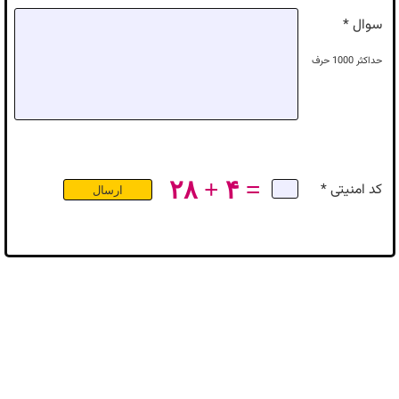
سوال *
حداکثر
1000
حرف
۲۸ + ۴ =
کد امنیتی *