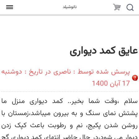
جستجو
سبد
نانوشیلد
خرید
عایق کمد دیواری
پرسش شده توسط : ناصری در تاریخ : دوشنبه
17 آبان 1400
سلام ،وقت شما بخیر.. کمد دیواری منزل ما
پشتش نمای سنگ و به بیرون میباشد،زمستان با
روشن شدن پکیج، نم و رطوبت باعث کپک زدن
دیوار می شود،در حال حاضر انتهای کمد دیواری گچ