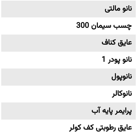
نانو مالتی
چسب سیمان 300
عایق کناف
نانو پودر 1
نانوپول
نانوکالر
پرایمر پایه آب
عایق رطوبتی کف کولر