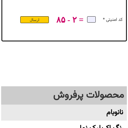
۸۵ - ۲ =
کد امنیتی *
محصولات پرفروش
نانوبام