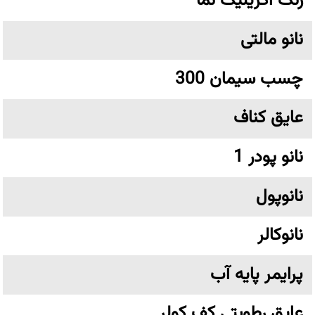
رنگ اکریلیک نما
نانو مالتی
چسب سیمان 300
عایق کناف
نانو پودر 1
نانوپول
نانوکالر
پرایمر پایه آب
عایق رطوبتی کف کولر