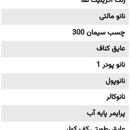
رنگ اکریلیک نما
نانو مالتی
چسب سیمان 300
عایق کناف
نانو پودر 1
نانوپول
نانوکالر
پرایمر پایه آب
عایق رطوبتی کف کولر