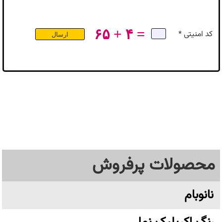
۶۵ + ۴ =
کد امنیتی *
محصولات پرفروش
نانوبام