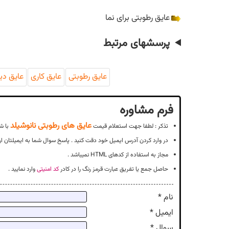
عایق رطوبتی برای نما
پرسشهای مرتبط
عایق رطوبتی
عایق کاری
عایق دی
فرم مشاوره
عایق های رطوبتی نانوشیلد
تذکر : لطفا جهت استعلام قیمت
با ش
در وارد کردن آدرس ایمیل خود دقت کنید . پاسخ سوال شما به ایمیلتان ار
مجاز به استفاده از کدهای HTML نمیباشد .
حاصل جمع یا تفریق عبارت قرمز رنگ را در کادر
کد امنیتی
وارد نمایید .
نام *
ایمیل *
سوال *