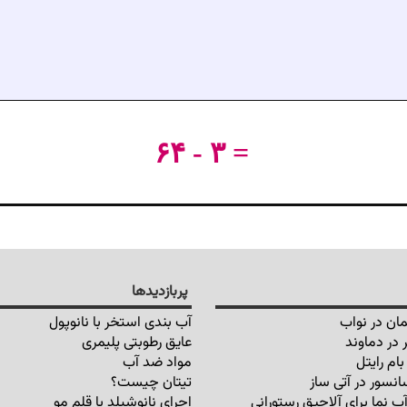
۶۴ - ۳ =
پربازدیدها
ان در نواب
آب بندی استخر با نانوپول
 در دماوند
عایق رطوبتی پلیمری
ام رایتل
مواد ضد آب
انسور در آتی ساز
تیتان چیست؟
ب نما برای آلاچیق رستورانی
اجرای نانوشیلد با قلم مو