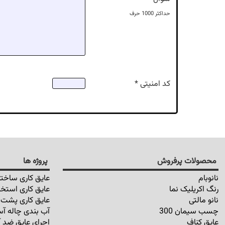
حداکثر
1000
حرف
کد امنیتی *
محصولات پرفروش
پروژه ها
نانوبام
عایق کاری ساختم
رنگ اکریلیک نما
عایق کاری استخر
نانو مالتی
عایق کاری پشت ب
چسب سیمان 300
آب بندی چاله آس
عایق کناف
اجرای عایق ضد آ