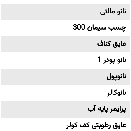
نانو مالتی
چسب سیمان 300
عایق کناف
نانو پودر 1
نانوپول
نانوکالر
پرایمر پایه آب
عایق رطوبتی کف کولر