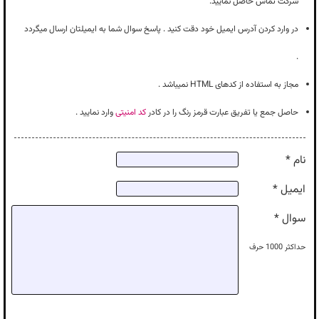
شرکت تماس حاصل نمایید.
در وارد کردن آدرس ایمیل خود دقت کنید . پاسخ سوال شما به ایمیلتان ارسال میگردد
.
مجاز به استفاده از کدهای HTML نمیباشد .
حاصل جمع یا تفریق عبارت قرمز رنگ را در کادر
کد امنیتی
وارد نمایید .
نام *
ایمیل *
سوال *
حداکثر
1000
حرف