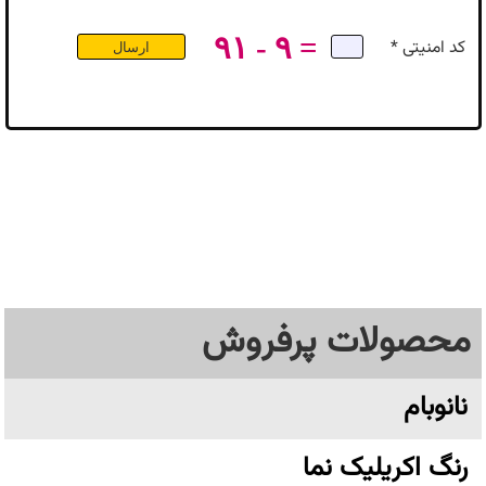
۹۱ - ۹ =
کد امنیتی *
محصولات پرفروش
نانوبام
رنگ اکریلیک نما