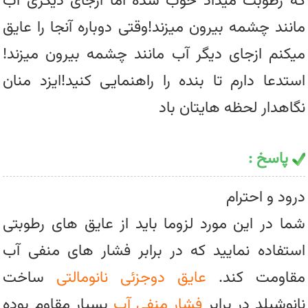
که رطوبت میداد خوب شده اما ازجای دیگری آب
مانند چشمه بیرون میزند!وقتی دوباره آنجا را عایق
میکنم ازجای دیگر آب مانند چشمه بیرون میزند!
استدعا دارم تا بنده را راهنمایی کنید!ایزد منان
نگاهدار لحظه هایتان باد
پاسخ :
درود و احترام
شما در این مورد لزوما باید از عایق های رطوبتی
استفاده نمایید که در برابر فشار های منفی آب
مقاومت کند.
عایق دوجزئی نانومالتی
ساخت
نانوشیلد در برابر
فشار منفی آب
بسیار مقاوم بوده