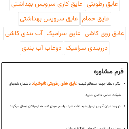
عایق رطوبتی
عایق کاری سرویس بهداشتی
عایق حمام
عایق سرویس بهداشتی
عایق روی کاشی
عایق سرامیک
آب بندی کاشی
درزبندی سرامیک
دوغاب آب بندی
فرم مشاوره
عایق های رطوبتی نانوشیلد
تذکر : لطفا جهت استعلام قیمت
با شماره تلفنهای
شرکت تماس حاصل نمایید.
در وارد کردن آدرس ایمیل خود دقت کنید . پاسخ سوال شما به ایمیلتان ارسال میگردد
.
مجاز به استفاده از کدهای HTML نمیباشد .