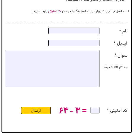
حاصل جمع یا تفریق عبارت قرمز رنگ را در کادر
کد امنیتی
وارد نمایید .
نام *
ایمیل *
سوال *
حداکثر
1000
حرف
۶۴ - ۳ =
کد امنیتی *