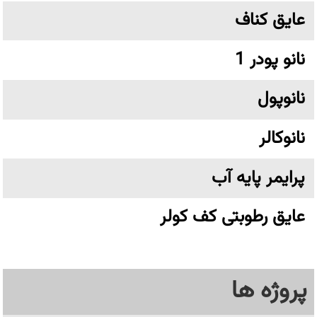
عایق کناف
نانو پودر 1
نانوپول
نانوکالر
پرایمر پایه آب
عایق رطوبتی کف کولر
پروژه ها