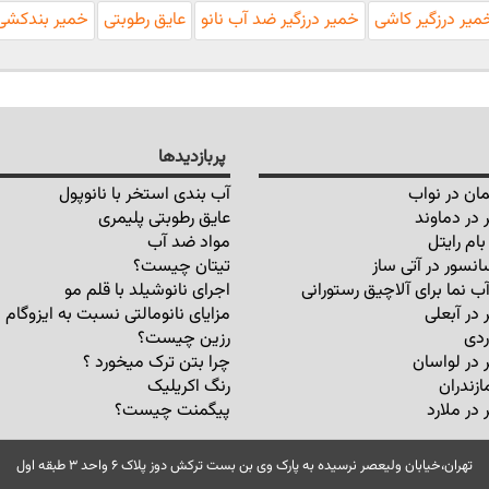
میر درزگیر کاشی
خمیر درزگیر ضد آب نانو
عایق رطوبتی
خمیر بندکشی
پربازدیدها
ان در نواب
آب بندی استخر با نانوپول
 در دماوند
عایق رطوبتی پلیمری
ام رایتل
مواد ضد آب
انسور در آتی ساز
تیتان چیست؟
ب نما برای آلاچیق رستورانی
اجرای نانوشیلد با قلم مو
 در آبعلی
مزایای نانومالتی نسبت به ایزوگام
ردی
رزین چیست؟
 در لواسان
چرا بتن ترک میخورد ؟
ازندران
رنگ اکریلیک
در ملارد
پیگمنت چیست؟
تهران،خیابان ولیعصر نرسیده به پارک وی بن بست ترکش دوز پلاک ۶ واحد ۳ طبقه اول