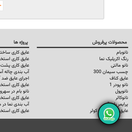
خ
محصولات پرفروش
پروژه ها
نانوبام
عایق کاری ساختم
رنگ اکریلیک نما
عایق کاری استخر
نانو مالتی
عایق کاری پشت ب
چسب سیمان 300
آب بندی چاله آس
عایق کناف
اجرای عایق ضد آ
نانو پودر 1
عایق کاری استخر
نانوپول
نانو بام در سهرو
نانوکالر
عایق کاری استخر
پرایمر پایه آب
آب بندی نما در م
عایق رطوبتی کف کولر
عایق کاری استخر 