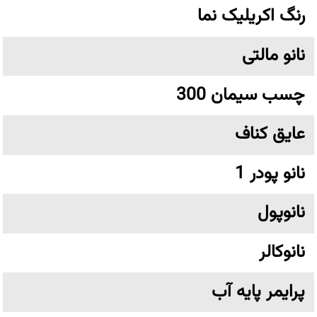
رنگ اکریلیک نما
نانو مالتی
چسب سیمان 300
عایق کناف
نانو پودر 1
نانوپول
نانوکالر
پرایمر پایه آب