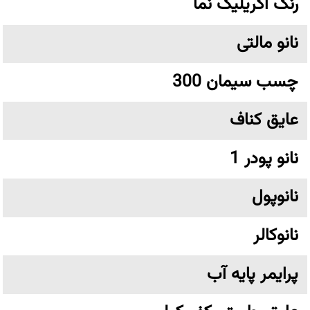
رنگ اکریلیک نما
نانو مالتی
چسب سیمان 300
عایق کناف
نانو پودر 1
نانوپول
نانوکالر
پرایمر پایه آب