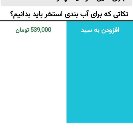
نکاتی که برای آب بندی استخر باید بدانیم؟
افزودن به سبد
چگونه سرویس بهداشتی را آب بندی کنیم؟
539,000 تومان
از چه عایقی استفاده کنیم؟
زایکوسیل چیست و چه کاربردی دارد؟
عایق نانو چیست؟
تهران،خیابان ولیعصر نرسیده به پارک وی بن بست ترکش دوز
پلاک ۶ واحد ۳ طبقه اول