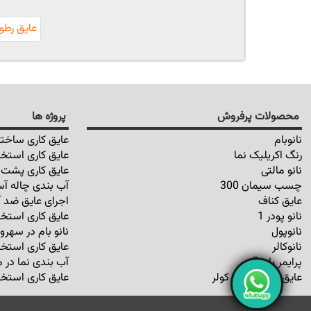
عایق رطو
محصولات پرفروش
پروژه ها
نانوبام
عایق کاری ساختم
رنگ اکریلیک نما
عایق کاری استخر
نانو مالتی
عایق کاری پشت ب
چسب سیمان 300
آب بندی چاله آس
عایق کناف
اجرای عایق ضد آ
نانو پودر 1
عایق کاری استخر
نانوپول
نانو بام در سهرو
نانوکالر
عایق کاری استخر
پرایمر پایه آب
آب بندی نما در م
عایق رطوبتی کف کولر
عایق کاری استخر 