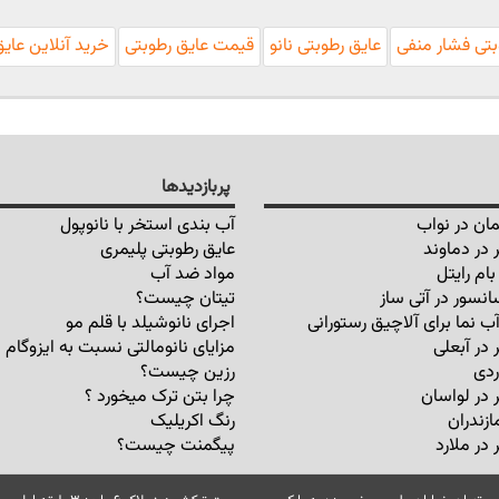
بتی فشار منفی
عایق رطوبتی نانو
قیمت عایق رطوبتی
خرید آنلاین عای
پربازدیدها
ان در نواب
آب بندی استخر با نانوپول
 در دماوند
عایق رطوبتی پلیمری
ام رایتل
مواد ضد آب
انسور در آتی ساز
تیتان چیست؟
ب نما برای آلاچیق رستورانی
اجرای نانوشیلد با قلم مو
 در آبعلی
مزایای نانومالتی نسبت به ایزوگام
ردی
رزین چیست؟
 در لواسان
چرا بتن ترک میخورد ؟
ازندران
رنگ اکریلیک
در ملارد
پیگمنت چیست؟