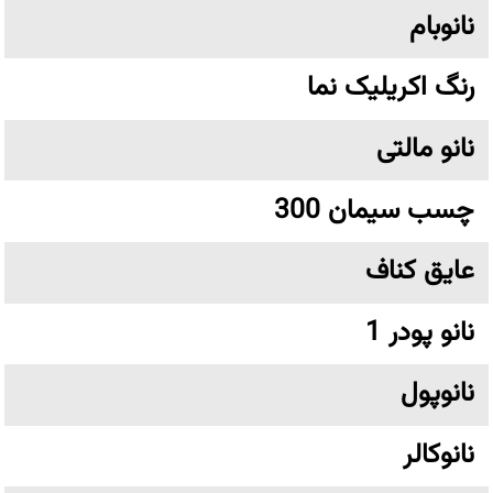
نانوبام
رنگ اکریلیک نما
نانو مالتی
چسب سیمان 300
عایق کناف
نانو پودر 1
نانوپول
نانوکالر