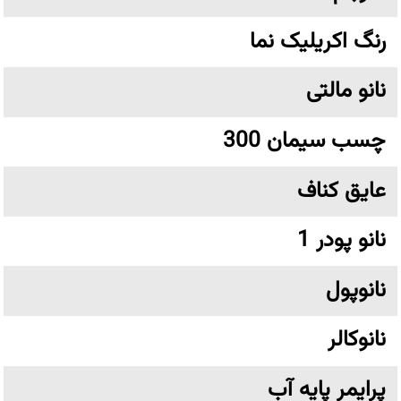
رنگ اکریلیک نما
نانو مالتی
چسب سیمان 300
عایق کناف
نانو پودر 1
نانوپول
نانوکالر
پرایمر پایه آب