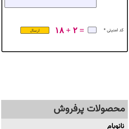
۱۸ + ۲ =
کد امنیتی *
محصولات پرفروش
نانوبام