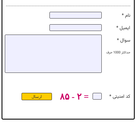
نام *
ایمیل *
سوال *
حداکثر
1000
حرف
۸۵ - ۲ =
کد امنیتی *