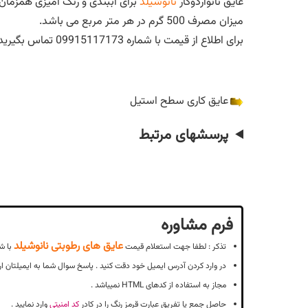
عایق نانوآردوکار
نانوشیلد
برای آببندی و رنگ آمیزی همزمان کانکس مناسب می ب
میزان مصرف 500 گرم در هر متر مربع می باشد.
برای اطلاع از قیمت با شماره 09915117173 تماس بگیرید.
عایق کاری سطح استیل
پرسشهای مرتبط
فرم مشاوره
عایق های رطوبتی نانوشیلد
تذکر : لطفا جهت استعلام قیمت
با ش
در وارد کردن آدرس ایمیل خود دقت کنید . پاسخ سوال شما به ایمیلتان ار
مجاز به استفاده از کدهای HTML نمیباشد .
حاصل جمع یا تفریق عبارت قرمز رنگ را در کادر
کد امنیتی
وارد نمایید .