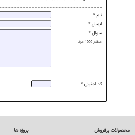
نام *
ایمیل *
سوال *
حداکثر
1000
حرف
کد امنیتی *
محصولات پرفروش
پروژه ها