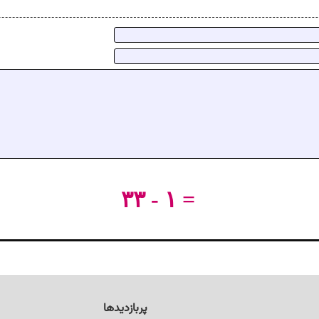
۳۳ - ۱ =
پربازدیدها