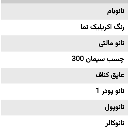
نانوبام
رنگ اکریلیک نما
نانو مالتی
چسب سیمان 300
عایق کناف
نانو پودر 1
نانوپول
نانوکالر