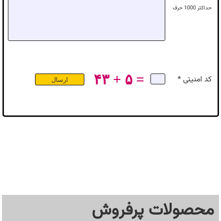
حداکثر
1000
حرف
۴۳ + ۵ =
کد امنیتی *
محصولات پرفروش