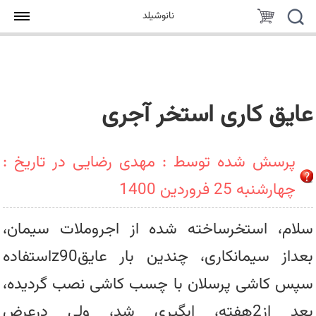
جستجو
سبد
نانوشیلد
خرید
عایق کاری استخر آجری
پرسش شده توسط : مهدی رضایی در تاریخ :
چهارشنبه 25 فروردین 1400
سلام، استخرساخته شده از اجروملات سیمان،
بعداز سیمانکاری، چندین بار عایقz90استفاده
سپس کاشی پرسلان با چسب کاشی نصب گردیده،
بعد از2هفته، ابگیری شد، ولی درعرض