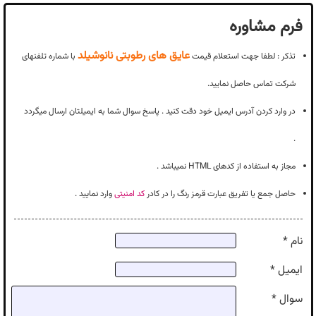
فرم مشاوره
عایق های رطوبتی نانوشیلد
تذکر : لطفا جهت استعلام قیمت
با شماره تلفنهای
شرکت تماس حاصل نمایید.
در وارد کردن آدرس ایمیل خود دقت کنید . پاسخ سوال شما به ایمیلتان ارسال میگردد
.
مجاز به استفاده از کدهای HTML نمیباشد .
حاصل جمع یا تفریق عبارت قرمز رنگ را در کادر
کد امنیتی
وارد نمایید .
نام *
ایمیل *
سوال *